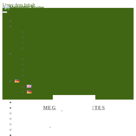
Unter dem Inhalt
Startseite
Megalithic Routes
Über uns
Mitglieder
Downloads
Jährliche Events
Megalithic Europe
Über Megalithkultur
News
News auf Facebook
Tourist Guide
Deutsch
English
Deutsch
STARTSEITE
MEGALITHIC ROUTES
ÜBER UNS
MITGLIEDER
DOWNLOADS
JÄHRLICHE EVENTS
MEGALITHIC EUROPE